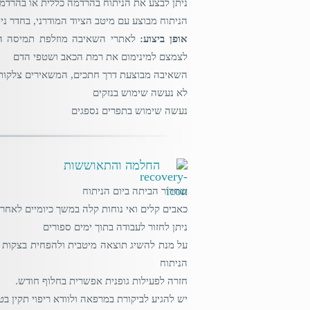
ניתן לבצע את הניתוח בהרדמה כללית או בהרד
הניתוח מבוצע עם מיטב הציוד המודרני, בחדר נ
אופן ביצוע:
לאתרי השאיבה מוזלפת תמיסה המכ
לצמצם למינימום את רמת הכאב ושטפי הדם
השאיבה מבוצעת דרך חתכים, המשאירים צלקות 
לא נעשה שימוש בנזקים
נעשה שימוש בתפרים נספגים
החלמה והתאוששות
שחרור הביתה ביום הניתוח
כאבים קלים ואי נוחות קלה במשך כיומיים לאחר 
ניתן לחזור לעבודה בתוך ימים ספורים
על מנת להשיג תוצאה מיטבית ולהפחית בצקות
הניתוח
חזרה לפעילות גופנית אפשרית בחלוף חודש.
יש להגיע לביקורת במרפאה ולוודא ריפוי תקין ב