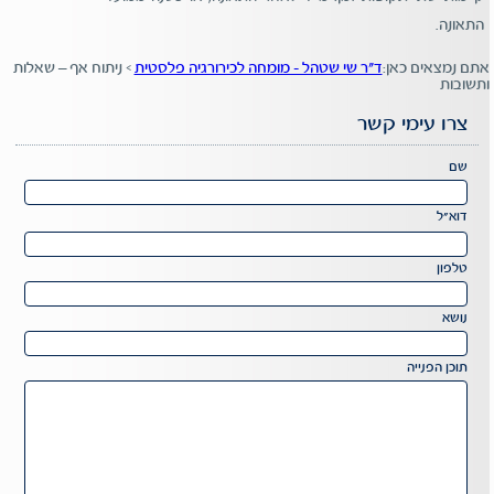
התאונה.
אתם נמצאים כאן:
ד"ר שי שטהל - מומחה לכירורגיה פלסטית
>
ניתוח אף – שאלות
ותשובות
צרו עימי קשר
Please
שם
leave
this
דוא"ל
field
Please
empty.
leave
טלפון
this
field
נושא
empty.
תוכן הפנייה