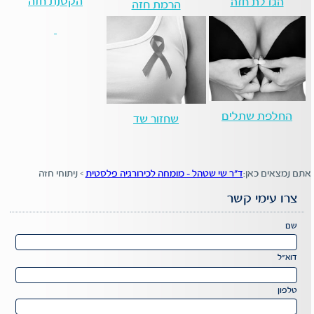
הקטנת חזה
הגדלת חזה
הרמת חזה
החלפת שתלים
שחזור שד
אתם נמצאים כאן:
ד"ר שי שטהל - מומחה לכירורגיה פלסטית
>
ניתוחי חזה
צרו עימי קשר
Please
שם
leave
this
דוא"ל
field
Please
empty.
leave
טלפון
this