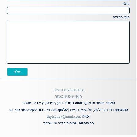
field
נושא
empty.
תוכן הפנייה
עזרה והצהרת נגישות
תנאי שימוש באתר
האמור באתר זה איננו מהווה תחליף לייעוץ פרטני ע"י ד"ר שטהל.
כתובתנו:
רח' הברזל 28, תל אביב (נגיש) |
טלפון:
03-6743330 |
פקס:
03-5357858
|
מייל:
drplastica@mail.com
כל הזכויות שמורות לד"ר שי שטהל