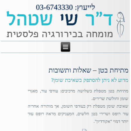
לייעוץ: 03-6743330
מתיחת בטן – שאלות ותשובות
מדוע לא ניתן להסתפק בשאיבת שומן?
מתיחת בטן מטפלת בשלושה מרכיבים: עודפי עור, מאגרי
שומן וחולשת שרירים.
שאיבת שומן מטפלת רק בעודפי השומן, אך מותירה אחריה
עור רופס ושרירי בטן חלשים, המעניקים מראה רופס עוד
יותר דמוי "אקורדיון".