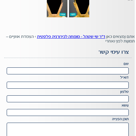
אתם נמצאים כאן:
ד"ר שי שטהל - מומחה לכירורגיה פלסטית
>
הצמדת אוזניים –
תמונות לפני ואחרי
צרו עימי קשר
Please
שם
leave
this
דוא"ל
field
Please
empty.
leave
טלפון
this
field
נושא
empty.
תוכן הפנייה