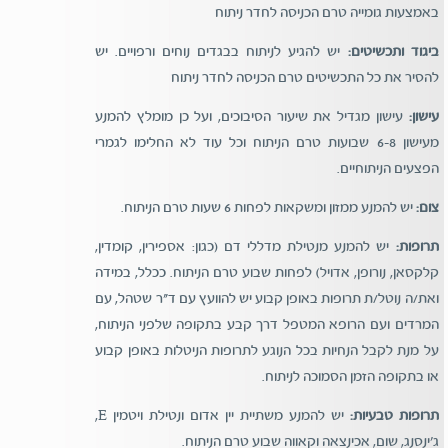
באמצעות גומייה טרם הכניסה לחדר ניתוח
ביגוד ותכשיטים:
יש להגיע לניתוח בבגדים נוחים ורפויים. יש
להסיר את כל התכשיטים טרם הכניסה לחדר ניתוח
עישון:
עישון מגדיל את שיעור הסיבוכים, ועל כן מומלץ להמנע
מעישון 6-8 שבועות טרם הניתוח וכל עוד לא החלימו לגמרי
הפצעים הניתוחיים.
צום:
יש להמנע ממזון ומשקאות לפחות 6 שעות טרם הניתוח.
תרופות:
יש להמנע מנטילת מדללי דם (כגון: אספירין, קומדין,
קלקסאן, נורופן, אדויל) לפחות שבוע טרם הניתוח. ככלל, במידה
ואת/ה נוטל/ת תרופות באופן קבוע יש להוועץ עם ד"ר שטהל, עם
המרדים ועם הרופא המטפל דרך קבע בתקופה שלפני הניתוח,
על מנת לקבל הנחיות בכל הנוגע לתרופות הניטלות באופן קבוע
או בתקופה הזמן הסמוכה לניתוח.
תרופות טבעיות:
יש להמנע משתיית יין אדום ונטילת ויטמין E,
ג'ינסנג, שום, אכינצאה וקאווה שבוע טרם הניתוח.