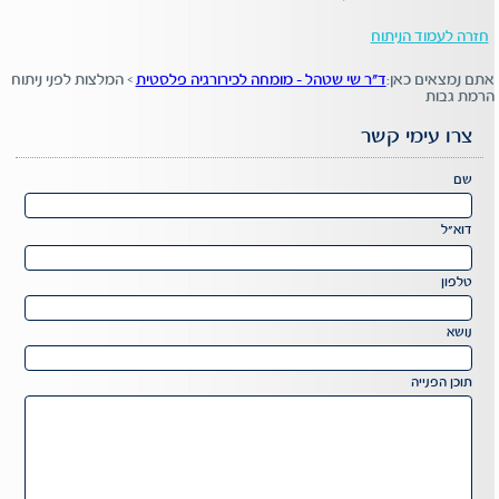
חזרה לעמוד הניתוח
אתם נמצאים כאן:
ד"ר שי שטהל - מומחה לכירורגיה פלסטית
>
המלצות לפני ניתוח
הרמת גבות
צרו עימי קשר
Please
שם
leave
this
דוא"ל
field
Please
empty.
leave
טלפון
this
field
נושא
empty.
תוכן הפנייה