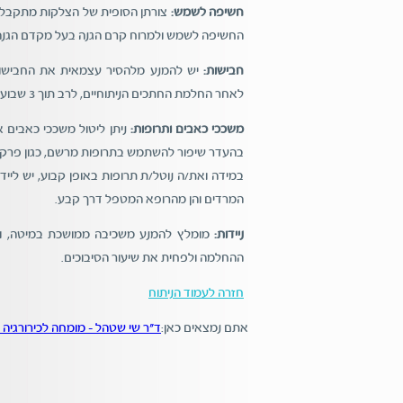
חשיפה לשמש:
צורתן הסופית של הצלקות מתקבלת
החשיפה לשמש ולמרוח קרם הגנה בעל מקדם הגנה (SPF) של 30 לפח
חבישות:
יש להמנע מלהסיר עצמאית את החבישות
לאחר החלמת החתכים הניתוחיים, לרב תוך 3 שבועות.
משככי כאבים ותרופות:
ניתן ליטול משככי כאבים 
בהעדר שיפור להשתמש בתרופות מרשם, כגון פרקו
במידה ואת/ה נוטל/ת תרופות באופן קבוע, יש ליי
המרדים והן מהרופא המטפל דרך קבע.
ניידות:
מומלץ להמנע משכיבה ממושכת במיטה, ול
ההחלמה ולפחית את שיעור הסיבוכים.
חזרה לעמוד הניתוח
אתם נמצאים כאן:
ד"ר שי שטהל - מומחה לכירורגיה