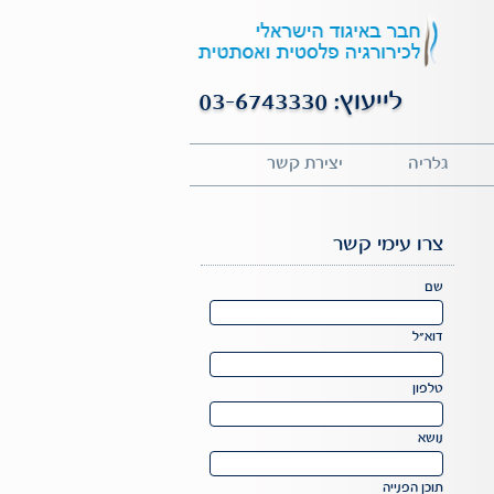
לייעוץ: 03-6743330
גלריה
יצירת קשר
צרו עימי קשר
Please
שם
leave
this
דוא"ל
field
Please
empty.
leave
טלפון
this
field
נושא
empty.
תוכן הפנייה