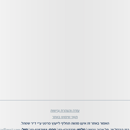
עזרה והצהרת נגישות
תנאי שימוש באתר
האמור באתר זה איננו מהווה תחליף לייעוץ פרטני ע"י ד"ר שטהל.
רח' הברזל 28, תל אביב (נגיש) |
טלפון:
03-6743330 |
פקס:
03-5357858 |
מייל:
ica@mail.com