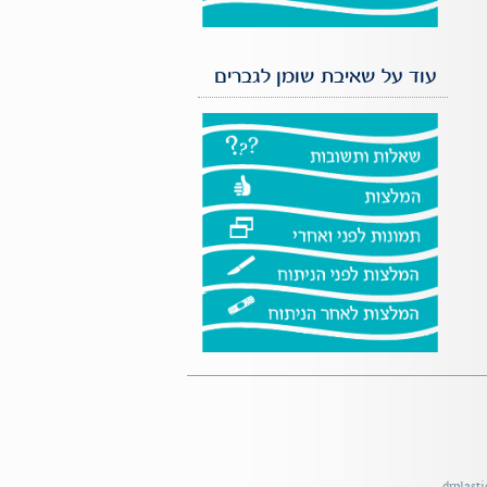
עוד על שאיבת שומן לגברים
drplast