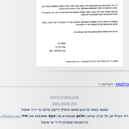
 פלסטית
>
המלצה 7
עזרה והצהרת נגישות
תנאי שימוש באתר
האמור באתר זה איננו מהווה תחליף לייעוץ פרטני ע"י ד"ר שטהל.
רח' הברזל 28, תל אביב (נגיש) |
טלפון:
03-6743330 |
פקס:
03-5357858 |
מייל:
ica@mail.com
כל הזכויות שמורות לד"ר שי שטהל