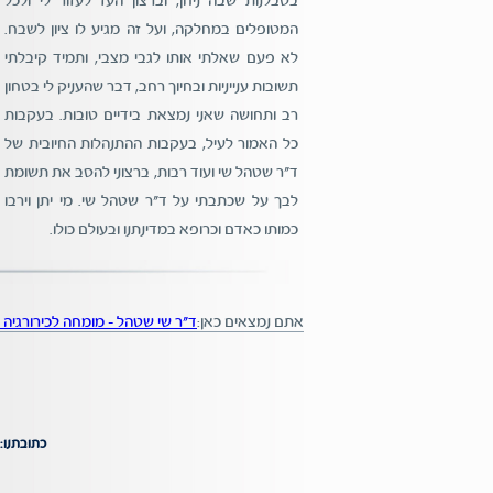
בסבלנות שבה ניחן, וברצון העז לעזור לי ולכל
המטופלים במחלקה, ועל זה מגיע לו ציון לשבח.
לא פעם שאלתי אותו לגבי מצבי, ותמיד קיבלתי
תשובות ענייניות ובחיוך רחב, דבר שהעניק לי בטחון
רב ותחושה שאני נמצאת בידיים טובות. בעקבות
כל האמור לעיל, בעקבות ההתנהלות החיובית של
ד"ר שטהל שי ועוד רבות, ברצוני להסב את תשומת
לבך על שכתבתי על ד"ר שטהל שי. מי יתן וירבו
כמותו כאדם וכרופא במדינתנו ובעולם כולו.
אתם נמצאים כאן:
ד"ר שי שטהל - מומחה לכירורגיה
כתובתנו: