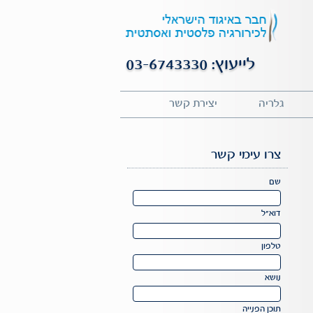
לייעוץ: 03-6743330
גלריה
יצירת קשר
צרו עימי קשר
Please
שם
leave
this
דוא"ל
field
Please
empty.
leave
טלפון
this
field
נושא
empty.
תוכן הפנייה