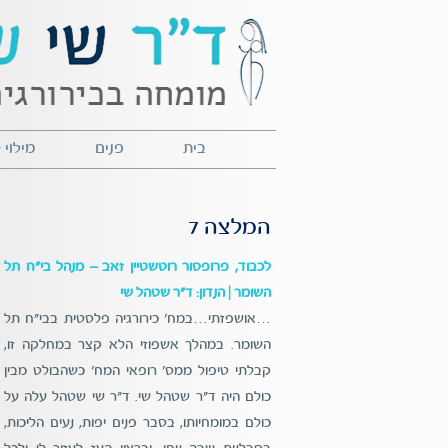
בית
פנים
מילוי
המלצה 7
לכבוד, פרופסור רוטשטיין זאב – מנהל בי"ח תל
השומר | הנדון: ד"ר שטהל שי
…אושפזתי…במח' כירורגיה פלסטית בבי"ח תל
השומר. במהלך אשפוזי הלא קצר במחלקה זו,
קבלתי טיפול ממס' רופאי המח' כשהבולט מבין
כולם היה ד"ר שטהל שי. ד"ר שי שטהל עלה על
כולם במומחיותו, בסבר פנים יפות, נעים הליכות,