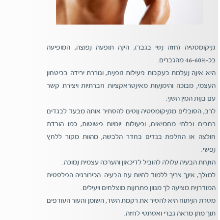
גניקומסטיה (חזה נשי בגבר), הינה תופעה נפוצה, המופיעה
בכ-46-60% מהגברים.
היא אינה נעלמת בעקבות פעילות גופנית, וגוררת ירידה בביטחון
העצמי, מבוכה והימנעות מאינטראקציות חברתיות ויצירת קשר
עם בנות המין השני.
לרב, הסובלים מגניקומסטיה נוטים להסתיר אותה מבעד לבגדים
רחבים ובלתי מחמיאים, ופעולות יומיות פשוטות, כמו הורדת
חולצה או החלפת בגדים בחדר הלבשה, מהוות מקור ללחץ
נפשי.
הזנחת הבעיה עלולה להוביל לדיכאון והערכה עצמית נמוכה.
למזלך, אינך צריך ללמוד לחיות עם הבעיה. הכירורגיה הפלסטית
המודרנית מציעה לך מגוון פתרונות מוצלחים ויעילים.
מטרת הניתוח היא להסיר את רקמת השד, השומן והעור העודפים
תוך מתן מראה גברי ואסתטי לחזה.