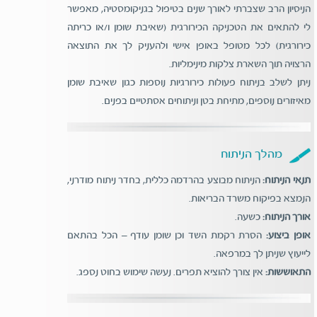
הניסיון הרב שצברתי לאורך שנים בטיפול בגניקומסטיה, מאפשר
לי להתאים את הטכניקה הכירורגית (שאיבת שומן ו/או כריתה
כירורגית) לכל מטופל באופן אישי ולהעניק לך את התוצאה
הרצויה תוך השארת צלקות מינימליות.
ניתן לשלב בניתוח פעולות כירורגיות נוספות כגון שאיבת שומן
מאיזורים נוספים, מתיחת בטן וניתוחים אסתטיים בפנים.
מהלך הניתוח
תנאי הניתוח:
הניתוח מבוצע בהרדמה כללית, בחדר ניתוח מודרני,
הנמצא בפיקוח משרד הבריאות.
אורך הניתוח:
כשעה.
אופן ביצוע:
הסרת רקמת השד וכן שומן עודף – הכל בהתאם
לייעוץ שניתן לך במרפאה.
התאוששות:
אין צורך להוציא תפרים. נעשה שימוש בחוט נספג.