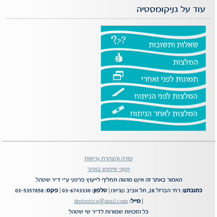
עוד על גניקומסטיה
עזרה והצהרת נגישות
תנאי שימוש באתר
האמור באתר זה איננו מהווה תחליף לייעוץ פרטני ע"י ד"ר שטהל.
כתובתנו:
רח' הברזל 28, תל אביב (נגיש) |
טלפון:
03-6743330 |
פקס:
03-5357858
|
מייל:
drplastica@mail.com
כל הזכויות שמורות לד"ר שי שטהל