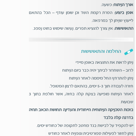
אורך הניתוח:
כשעה.
אופן ביצוע:
הסרת רקמת השד וכן שומן עודף – הכל בהתאם
לייעוץ שניתן לך במרפאה.
התאוששות:
אין צורך להוציא תפרים. נעשה שימוש בחוט נספג.
החלמה והתאוששות
ניתן לראות את התוצאה באופן מיידי
לרוב – השחרור לביתך יהיה כבר ביום הניתוח
ניתן להתרחץ החל מיממה לאחר הניתוח
חזרה לעבודה תוך 5-3 ימים, בהתאם לרצון המטופל.
לאחר הניתוח מופיעה בצקת קלה בחזה, אשר חולפת בתוך 3
שבועות
בזכות הטכניקה הניתוחית הייחודית והעדינה תחושת הכאב תהיה
בדרגה קלה בלבד
יש להקפיד על לבישת בגד מחטב לתקופה של כחודש ימים.
ניתן לחזור לפעילות ספורטיבית וגופנית לאחר כחודש