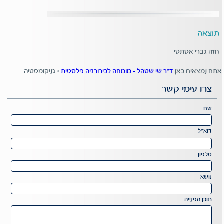
תוצאה
חזה גברי אסתטי
אתם נמצאים כאן:
ד"ר שי שטהל - מומחה לכירורגיה פלסטית
>
גניקומסטיה
צרו עימי קשר
Please
שם
leave
this
דוא"ל
field
Please
empty.
leave
טלפון
this
field
נושא
empty.
תוכן הפנייה