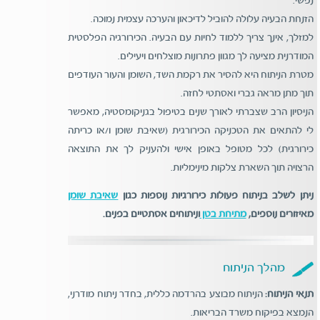
נפשי.
הזנחת הבעיה עלולה להוביל לדיכאון והערכה עצמית נמוכה.
למזלך, אינך צריך ללמוד לחיות עם הבעיה. הכירורגיה הפלסטית
המודרנית מציעה לך מגוון פתרונות מוצלחים ויעילים.
מטרת הניתוח היא להסיר את רקמת השד, השומן והעור העודפים
תוך מתן מראה גברי ואסתטי לחזה.
הניסיון הרב שצברתי לאורך שנים בטיפול בגניקומסטיה, מאפשר
לי להתאים את הטכניקה הכירורגית (שאיבת שומן ו/או כריתה
כירורגית) לכל מטופל באופן אישי ולהעניק לך את התוצאה
הרצויה תוך השארת צלקות מינימליות.
ניתן לשלב בניתוח פעולות כירורגיות נוספות כגון
שאיבת שומן
מאיזורים נוספים,
מתיחת בטן
וניתוחים אסתטיים בפנים.
מהלך הניתוח
תנאי הניתוח:
הניתוח מבוצע בהרדמה כללית, בחדר ניתוח מודרני,
הנמצא בפיקוח משרד הבריאות.