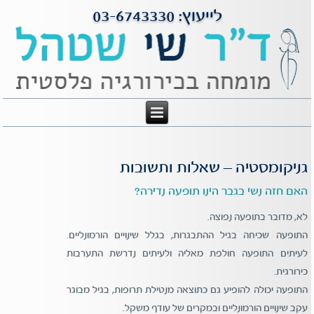
לייעוץ: 03-6743330
גניקומסטיה – שאלות ותשובות
האם חזה נשי בגבר הינו תופעה נדירה?
לא, מדובר בתופעה נפוצה.
התופעה שכיחה בגיל ההתבגרות, בגלל שינויים הורמונליים.
לעיתים התופעה חולפת מאליה ולעיתים נדרשת התערבות
כירורגית.
התופעה יכולה להופיע גם כתוצאה מנטילת תרופות, בגיל מבוגר
עקב שינויים הורמונליים ובמקרים של עודף משקל.