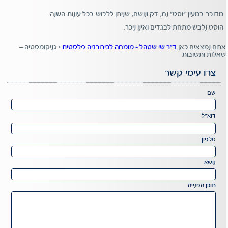
מדובר במעין "וסט" נח, דק ונושם, שניתן ללבוש בכל עונות השנה.
הוסט נלבש מתחת לבגדים ואינו ניכר.
אתם נמצאים כאן:
ד"ר שי שטהל - מומחה לכירורגיה פלסטית
>
גניקומסטיה –
שאלות ותשובות
צרו עימי קשר
Please
שם
leave
this
דוא"ל
field
Please
empty.
leave
טלפון
this
field
נושא
empty.
תוכן הפנייה